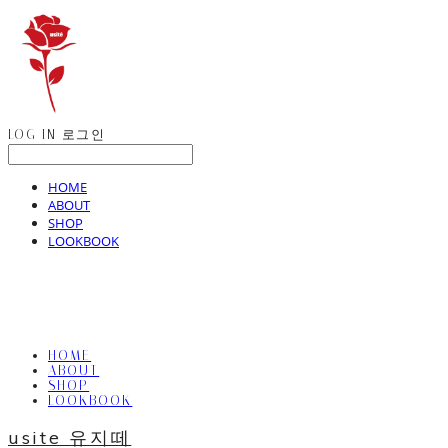
LOG IN
로그인
HOME
ABOUT
SHOP
LOOKBOOK
HOME
ABOUT
SHOP
LOOKBOOK
usite 유지떼