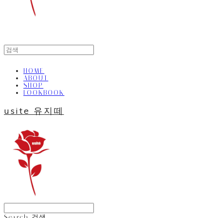
HOME
ABOUT
SHOP
LOOKBOOK
usite 유지떼
Search
검색