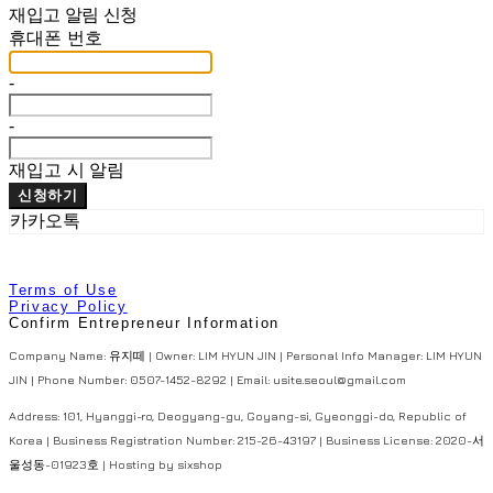
재입고 알림 신청
휴대폰 번호
-
-
재입고 시 알림
신청하기
카카오톡
Terms of Use
Privacy Policy
Confirm Entrepreneur Information
Company Name: 유지떼 | Owner: LIM HYUN JIN | Personal Info Manager: LIM HYUN
JIN | Phone Number: 0507-1452-8292 | Email: usite.seoul@gmail.com
Address: 101, Hyanggi-ro, Deogyang-gu, Goyang-si, Gyeonggi-do, Republic of
Korea | Business Registration Number:
215-26-43197
| Business License:
2020-서
울성동-01923호
| Hosting by sixshop