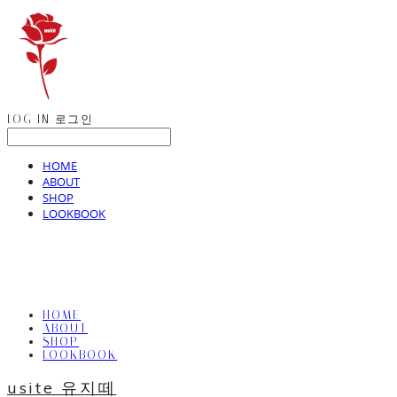
LOG IN
로그인
HOME
ABOUT
SHOP
LOOKBOOK
HOME
ABOUT
SHOP
LOOKBOOK
usite 유지떼