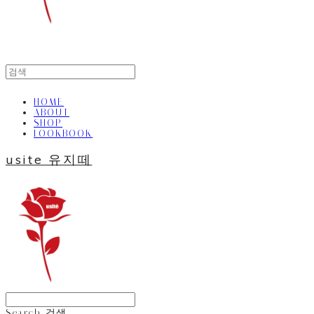
HOME
ABOUT
SHOP
LOOKBOOK
usite 유지떼
Search
검색