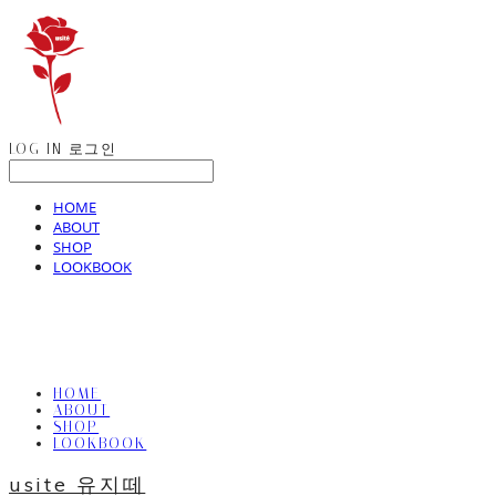
LOG IN
로그인
HOME
ABOUT
SHOP
LOOKBOOK
HOME
ABOUT
SHOP
LOOKBOOK
usite 유지떼