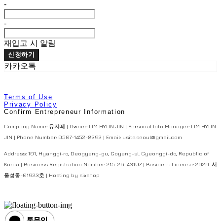
-
-
재입고 시 알림
신청하기
카카오톡
Terms of Use
Privacy Policy
Confirm Entrepreneur Information
Company Name: 유지떼 | Owner: LIM HYUN JIN | Personal Info Manager: LIM HYUN
JIN | Phone Number: 0507-1452-8292 | Email: usite.seoul@gmail.com
Address: 101, Hyanggi-ro, Deogyang-gu, Goyang-si, Gyeonggi-do, Republic of
Korea | Business Registration Number:
215-26-43197
| Business License:
2020-서
울성동-01923호
| Hosting by sixshop