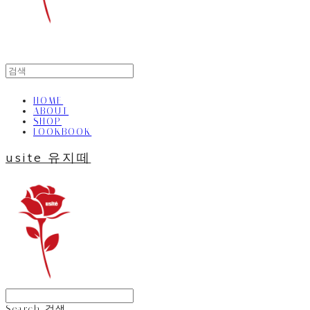
HOME
ABOUT
SHOP
LOOKBOOK
usite 유지떼
Search
검색