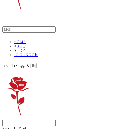
HOME
ABOUT
SHOP
LOOKBOOK
usite 유지떼
Search
검색