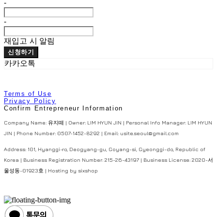
-
-
재입고 시 알림
신청하기
카카오톡
Terms of Use
Privacy Policy
Confirm Entrepreneur Information
Company Name: 유지떼 | Owner: LIM HYUN JIN | Personal Info Manager: LIM HYUN
JIN | Phone Number: 0507-1452-8292 | Email: usite.seoul@gmail.com
Address: 101, Hyanggi-ro, Deogyang-gu, Goyang-si, Gyeonggi-do, Republic of
Korea | Business Registration Number:
215-26-43197
| Business License:
2020-서
울성동-01923호
| Hosting by sixshop