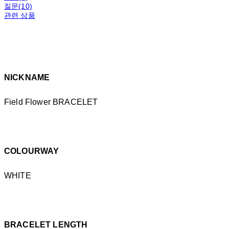
질문(10)
관련 상품
NICKNAME
Field Flower BRACELET
COLOURWAY
WHITE
BRACELET LENGTH