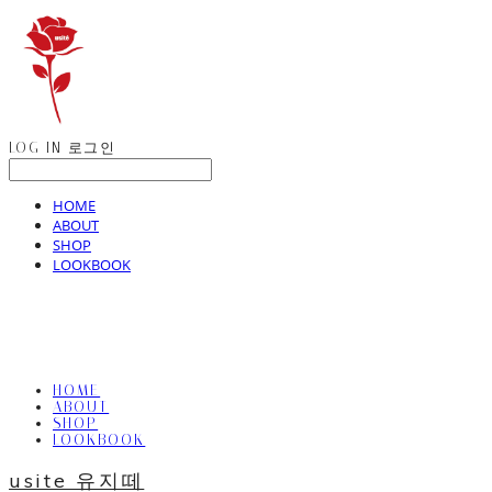
LOG IN
로그인
HOME
ABOUT
SHOP
LOOKBOOK
HOME
ABOUT
SHOP
LOOKBOOK
usite 유지떼